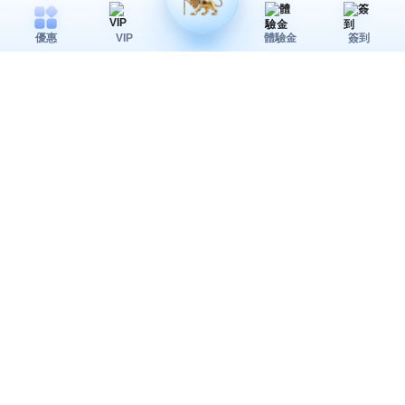
立即來電
加入好友