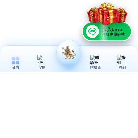
搜尋
立即來電
加入好友